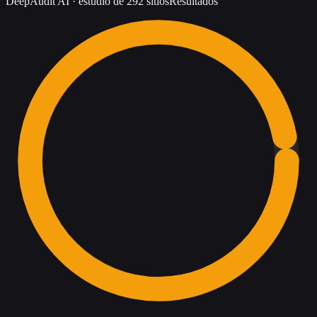
DeepAudit AI
·
estudio de 292 sitios
Resultados