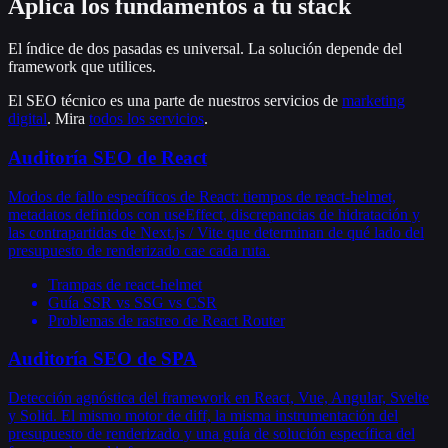
Aplica los fundamentos a tu stack
El índice de dos pasadas es universal. La solución depende del
framework que utilices.
El SEO técnico es una parte de nuestros servicios de
marketing
digital
. Mira
todos los servicios
.
Auditoría SEO de React
Modos de fallo específicos de React: tiempos de react-helmet,
metadatos definidos con useEffect, discrepancias de hidratación y
las contrapartidas de Next.js / Vite que determinan de qué lado del
presupuesto de renderizado cae cada ruta.
Trampas de react-helmet
Guía SSR vs SSG vs CSR
Problemas de rastreo de React Router
Auditoría SEO de SPA
Detección agnóstica del framework en React, Vue, Angular, Svelte
y Solid. El mismo motor de diff, la misma instrumentación del
presupuesto de renderizado y una guía de solución específica del