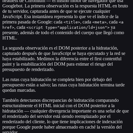
headless de Chromium — el mismo motor de navegador que usa
Googlebot. La primera observación es la respuesta HTML en bruto
de tu servidor, capturada antes de que se ejecute cualquier
JavaScript. Esa instantánea representa lo que ve el índice de la
primera pasada de Google: cada
, cada
, cada
<title>
<meta>
<a
, cada
ya
href>
<script type="application/ld+json">
presente, además de todo el contenido del cuerpo que llegó como
HTML.
La segunda observación es el DOM posterior a la hidratación,
capturado después de que JavaScript se haya ejecutado y la red se
haya estabilizado. Medimos la diferencia entre el first contentful
paint y la estabilización del DOM para estimar el riesgo del
presupuesto de renderizado.
Las rutas cuya hidratación se completa bien por debajo del
presupuesto están a salvo; las rutas cuya hidratación termina tarde
quedan marcadas.
También detectamos discrepancias de hidratación comparando
estructuralmente el HTML inicial con el DOM posterior a la
hidratación — cualquier divergencia importante es una señal de que
el renderizado del servidor está siendo reemplazado por el
renderizado del cliente, lo que tiene implicaciones de indexación
porque Google puede haber almacenado en caché la versión del
servidor.