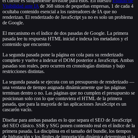
el cliente es simplemente invisible para ellos. En nuestro
Estudio de
Visibilidad ante IA
de 368 sitios de pequeñas empresas, 1 de cada 4
ocultaba contenido esencial a los rastreadores de IA que no
renderizan. El renderizado de JavaScript ya no es solo un problema
de Google.
El mecanismo es el índice de dos pasadas de Google. La primera
pasada lee tu respuesta HTML inicial e indexa los metadatos y el
contenido que encuentre.
La segunda pasada pone la página en cola para su renderizado
completo y vuelve a indexar el DOM posterior a JavaScript. Ambas
pasadas son reales, pero ocurren en cronologías distintas y bajo
restricciones distintas.
La segunda pasada se ejecuta con un presupuesto de renderizado —
una ventana de tiempo asignada dinámicamente que las páginas
terminan dentro o no. Las páginas que no cumplen el presupuesto se
posicionan solo con lo que contuviera el HTML de la primera
pasada, que para la mayoría de las aplicaciones JavaScript es un
cascarón vacío.
Diseñar para ambas pasadas es lo que separa el SEO de JavaScript
del SEO clásico. SSR y SSG ponen contenido real en el índice de la
primera pasada. La disciplina en el tamaño del bundle, los tiempos
de hidratación y los límites de importación dinámica determinan si la