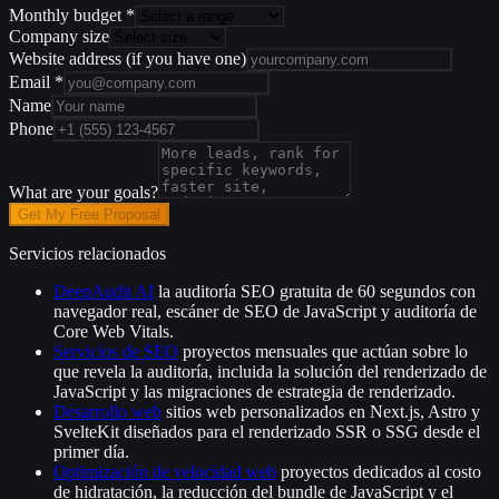
Monthly budget
*
Company size
Website address
(if you have one)
Email
*
Name
Phone
What are your goals?
Get My Free Proposal
Servicios relacionados
DeepAudit AI
la auditoría SEO gratuita de 60 segundos con
navegador real, escáner de SEO de JavaScript y auditoría de
Core Web Vitals.
Servicios de SEO
proyectos mensuales que actúan sobre lo
que revela la auditoría, incluida la solución del renderizado de
JavaScript y las migraciones de estrategia de renderizado.
Desarrollo web
sitios web personalizados en Next.js, Astro y
SvelteKit diseñados para el renderizado SSR o SSG desde el
primer día.
Optimización de velocidad web
proyectos dedicados al costo
de hidratación, la reducción del bundle de JavaScript y el