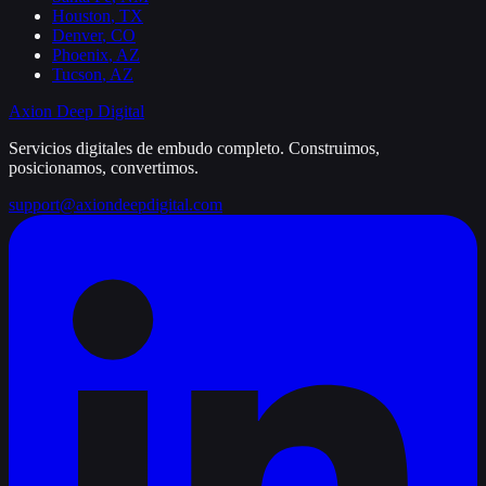
Houston
,
TX
Denver
,
CO
Phoenix
,
AZ
Tucson
,
AZ
Axion Deep
Digital
Servicios digitales de embudo completo. Construimos,
posicionamos, convertimos.
support@axiondeepdigital.com