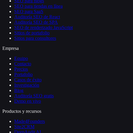
SEO para blogs
SEO para tiendas en línea
SEO para SaaS
Auditoría SEO de React
Auditoría SEO de SPA
SEO de renderizado JavaScript
Sitios de portafolio
Sitios para consultores
Empresa
Equipo
Contacto
Precios
Portafolio
Casos de éxito
Investigación
Blog
Auditoría SEO gratis
Demo en vivo
Productos y recursos
Made4Founders
Site2CRM
DeepAudit AI